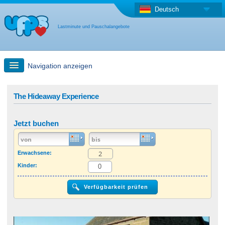
Deutsch
Lastminute und Pauschalangebote
Navigation anzeigen
Schnellsuche
The Hideaway Experience
Reise: Landkarten-Suche
Jetzt buchen
Last Minute Angebot + Pauschalangebot
Erwachsene:
Kinder:
Anderes Land