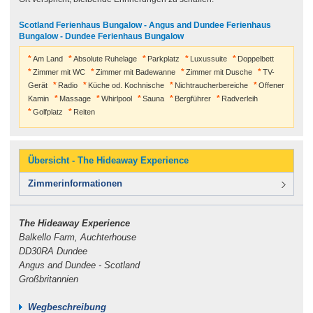
Scotland Ferienhaus Bungalow - Angus and Dundee Ferienhaus
Bungalow - Dundee Ferienhaus Bungalow
Am Land
Absolute Ruhelage
Parkplatz
Luxussuite
Doppelbett
Zimmer mit WC
Zimmer mit Badewanne
Zimmer mit Dusche
TV-
Gerät
Radio
Küche od. Kochnische
Nichtraucherbereiche
Offener
Kamin
Massage
Whirlpool
Sauna
Bergführer
Radverleih
Golfplatz
Reiten
Übersicht - The Hideaway Experience
Zimmerinformationen
The Hideaway Experience
Balkello Farm, Auchterhouse
DD30RA Dundee
Angus and Dundee - Scotland
Großbritannien
Wegbeschreibung