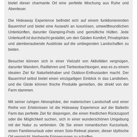
bietet dieser charmante Ort eine perfekte Mischung aus Ruhe und
Abenteuer.
Die Hideaway Experience befindet sich auf einem funktionierenden
Bauernhof und bietet eine Auswahl an luxuriösen, umweltfreundlichen
Unterkünften, darunter Glamping-Pods und gemütliche Hütten. Jede
Unterkunft ist durchdacht gestaltet, um den Gästen Komfort, Privatsphäre
und atemberaubende Ausblicke auf die umliegenden Landschaften zu
bieten.
Besucher können sich in einer Vielzahl von Aktivitäten vergnügen,
darunter Wandern, Radfahren und Tierbeobachtungen, was es zu einem
idealen Ziel für Naturliebhaber und Outdoor-Enthusiasten macht. Der
Bauernhof selbst bietet einen einzigartigen Einblick in das Landleben,
und die Gäste können frische Produkte genießen, die direkt von der
Farm stammen.
Mit seiner ruhigen Atmosphäre, der malerischen Landschaft und einer
Reihe von Erlebnissen ist die Hideaway Experience auf der Balkello
Farm das perfekte Ziel für diejenigen, die einen friedlichen Rückzugsort
oder die Möglichkeit suchen, sich in einer wunderschönen Umgebung
mit der Natur zu verbinden. Ob Sie einen romantischen Kurzurlaub,
einen Familienurlaub oder einen Solo-Retreat planen, dieser idyllische
Ort verspricht, bleibende Erinnerungen zu schaffen.