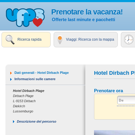
Prenotare la vacanza!
Offerte last minute e pacchetti
Ricerca rapida
Viaggi: Ricerca con la mappa
Hotel Dirbach P
Dati generali - Hotel Dirbach Plage
Informazioni sulle camere
Prenotare ora
Hotel Dirbach Plage
Dirbach Plage
L-9153 Dirbach
Diekirch
Lussemburgo
Descrizione del percorso