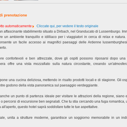
 di prenotazione
dotto automaticamente
Cliccate qui, per vedere il testo originale
un affascinante stabilimento situato a Dirbach, nel Granducato di Lussemburgo. I
fre un ambiente tranquillo e idilliaco per i viaggiatori in cerca di relax e natura
 consente un facile accesso ai magnifici paesaggi delle Ardenne lussemburghesi
erto.
re confortevoli e ben attrezzate, dove gli ospiti possono riposarsi dopo una 
era offre una vista mozzafiato sulla natura circostante, creando un'atmosfe
ropone una cucina deliziosa, mettendo in risalto prodotti locali e di stagione. Gli o
mentre godono della vista panoramica sul paesaggio verdeggiante.
nche un punto di partenza ideale per visitare le attrazioni della regione, siano e
schi o percorsi di escursione ben segnalati. Che tu stia cercando una fuga romantica
 all'aperto, questo hotel saprà soddisfare tutte le tue aspettative.
nale, unita a strutture moderne, garantisce un soggiorno memorabile in un indi