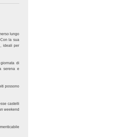
mmerso lungo
. Con la sua
, ideali per
giornata di
ra serena e
spiti possono
sse castelli
, un weekend
menticabile