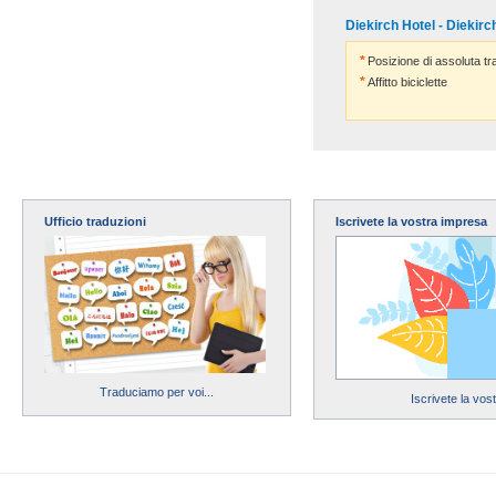
Diekirch Hotel - Diekirc
Posizione di assoluta tra
Affitto biciclette
Ufficio traduzioni
Iscrivete la vostra impresa
Traduciamo per voi...
Iscrivete la vos