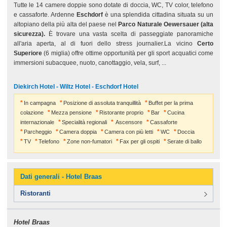
Tutte le 14 camere doppie sono dotate di doccia, WC, TV color, telefono
e cassaforte. Ardenne
Eschdorf
è una splendida cittadina situata su un
altopiano della più alta del paese nel
Parco Naturale Oewersauer (alta
sicurezza).
È trovare una vasta scelta di passeggiate panoramiche
all'aria aperta, al di fuori dello stress journalier.La vicino
Certo
Superiore
(6 miglia) offre ottime opportunità per gli sport acquatici come
immersioni subacquee, nuoto, canottaggio, vela, surf, ...
Diekirch Hotel - Wiltz Hotel - Eschdorf Hotel
In campagna
Posizione di assoluta tranquillità
Buffet per la prima
colazione
Mezza pensione
Ristorante proprio
Bar
Cucina
internazionale
Specialità regionali
Ascensore
Cassaforte
Parcheggio
Camera doppia
Camera con più letti
WC
Doccia
TV
Telefono
Zone non-fumatori
Fax per gli ospiti
Serate di ballo
Dati generali - Hotel Braas
Ristoranti
Hotel Braas