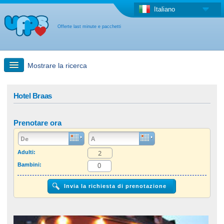
Italiano
Offerte last minute e pacchetti
Mostrare la ricerca
Ricerca rapida
Hotel Braas
Viaggi: Ricerca con la mappa
Prenotare ora
Offerta last minute + Offerta forfettaria
Adulti:
Bambini:
Altro paese