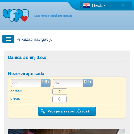
Hrvatski
Last-minute i paušalne ponude
Prikazati navigaciju
Brzo traženje
Danica Bohinj d.o.o.
Putovanja: Pretraga na zemljovidu
Rezervirajte sada
"Last Minute"ponuda + Paušalna ponuda
odrasli:
djeca:
Druga država