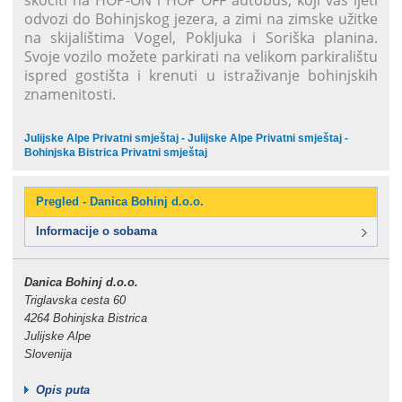
skočiti na HOP-ON i HOP OFF autobus, koji vas ljeti
odvozi do Bohinjskog jezera, a zimi na zimske užitke
na skijalištima Vogel, Pokljuka i Soriška planina.
Svoje vozilo možete parkirati na velikom parkiralištu
ispred gostišta i krenuti u istraživanje bohinjskih
znamenitosti.
Julijske Alpe Privatni smještaj - Julijske Alpe Privatni smještaj -
Bohinjska Bistrica Privatni smještaj
Pregled - Danica Bohinj d.o.o.
Informacije o sobama
Danica Bohinj d.o.o.
Triglavska cesta 60
4264 Bohinjska Bistrica
Julijske Alpe
Slovenija
Opis puta