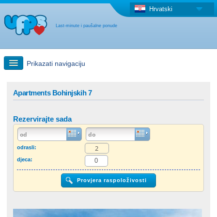
Hrvatski
Last-minute i paušalne ponude
Prikazati navigaciju
Brzo traženje
Apartments Bohinjskih 7
Putovanja: Pretraga na zemljovidu
Rezervirajte sada
"Last Minute"ponuda + Paušalna ponuda
odrasli:
djeca:
Druga država