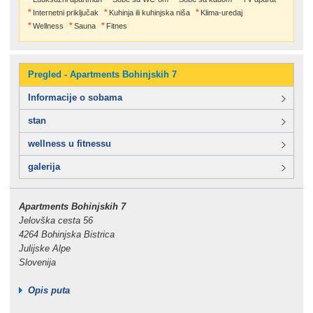
Internetni priključak
Kuhinja ili kuhinjska niša
Klima-uredaj
Wellness
Sauna
Fitnes
Pregled - Apartments Bohinjskih 7
Informacije o sobama
stan
wellness u fitnessu
galerija
Apartments Bohinjskih 7
Jelovška cesta 56
4264 Bohinjska Bistrica
Julijske Alpe
Slovenija
Opis puta