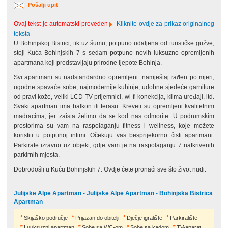
Pošalji upit
Ovaj tekst je automatski preveden
Kliknite ovdje za prikaz originalnog
teksta
U Bohinjskoj Bistrici, tik uz šumu, potpuno udaljena od turističke gužve,
stoji Kuća Bohinjskih 7 s sedam potpuno novih luksuzno opremljenih
apartmana koji predstavljaju prirodne ljepote Bohinja.
Svi apartmani su nadstandardno opremljeni: namještaj rađen po mjeri,
ugodne spavaće sobe, najmodernije kuhinje, udobne sjedeće garniture
od pravi kože, veliki LCD TV prijemnici, wi-fi konekcija, klima uređaji, itd.
Svaki apartman ima balkon ili terasu. Kreveti su opremljeni kvalitetnim
madracima, jer zaista želimo da se kod nas odmorite. U podrumskim
prostorima su vam na raspolaganju fitness i wellness, koje možete
koristiti u potpunoj intimi. Očekuju vas besprijekorno čisti apartmani.
Parkirate izravno uz objekt, gdje vam je na raspolaganju 7 natkrivenih
parkirnih mjesta.
Dobrodošli u Kuću Bohinjskih 7. Ovdje ćete pronaći sve što život nudi.
Julijske Alpe Apartman - Julijske Alpe Apartman - Bohinjska Bistrica
Apartman
Skijaško područje
Prijazan do obitelji
Dječje igralište
Parkiralište
Luuksuzni apartman
Sobe sa WC-om
Sobe sa kadom
TV-aparat