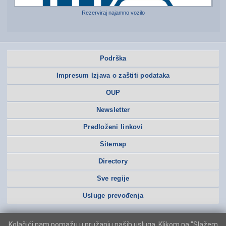
Rezerviraj najamno vozilo
Podrška
Impresum Izjava o zaštiti podataka
OUP
Newsletter
Predloženi linkovi
Sitemap
Directory
Sve regije
Usluge prevođenja
Kolačići nam pomažu u pružanju naših usluga. Klikom na "Slažem