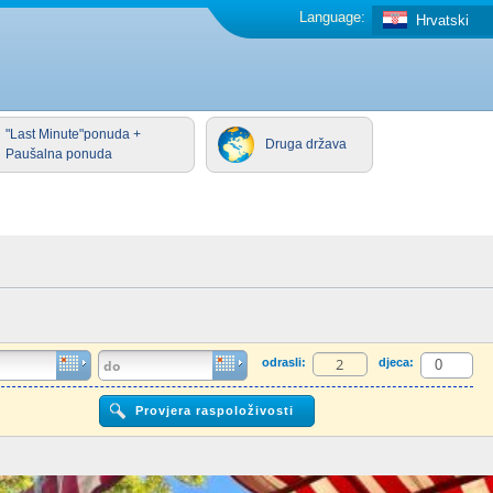
Language:
Hrvatski
"Last Minute"ponuda +
Druga država
Paušalna ponuda
odrasli:
djeca: