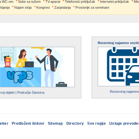
a WC-om
Sobe sa tušem
TV-aparat
Telefonski priključak
Internetni priključak
Min
skijanja
Najam skija
Kongresi
Zasjedanja
Prostorije za seminare
Rezerviraj najamno vozil
Rezerviraj najamno
svoj objekt
|
Područje članstva
etter
Predloženi linkovi
Sitemap
Directory
Sve regije
Usluge prevođe