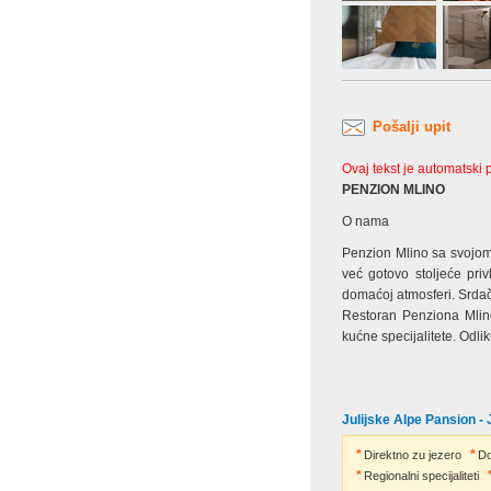
Pošalji upit
Ovaj tekst je automatski
PENZION MLINO
O nama
Penzion Mlino sa svojom
već gotovo stoljeće pri
domaćoj atmosferi. Srda
Restoran Penziona Mlino
kućne specijalitete. Odlik
Julijske Alpe Pansion - 
Direktno zu jezero
Do
Regionalni specijaliteti