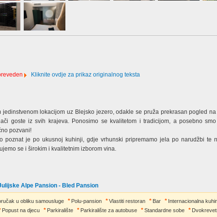
 preveden
Kliknite ovdje za prikaz originalnog teksta
 jedinstvenom lokacijom uz Blejsko jezero, odakle se pruža prekrasan pogled na 
vlači goste iz svih krajeva. Ponosimo se kvalitetom i tradicijom, a posebno sm
čno pozvani!
 poznat je po ukusnoj kuhinji, gdje vrhunski pripremamo jela po narudžbi te n
ujemo se i širokim i kvalitetnim izborom vina.
Julijske Alpe Pansion - Bled Pansion
ručak u obliku samousluge
Polu-pansion
Vlastiti restoran
Bar
Internacionalna kuhi
Popust na djecu
Parkiralište
Parkiralište za autobuse
Standardne sobe
Dvokrevet