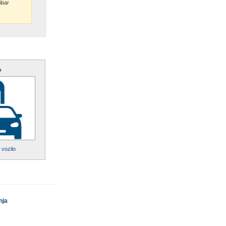
ibar
o
 vozilo
nja