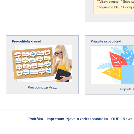
Višekrevetne
Sobe s
Najam bicikla
Učitelj 
Prevoditeljski ured
Prijavite svoj objekt
Prevodimo za Vas...
Prijavite 
Podrška
Impresum Izjava o zaštiti podataka
OUP
Newsl