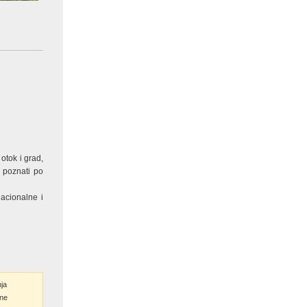
otok i grad,
o poznati po
acionalne i
nja
ne