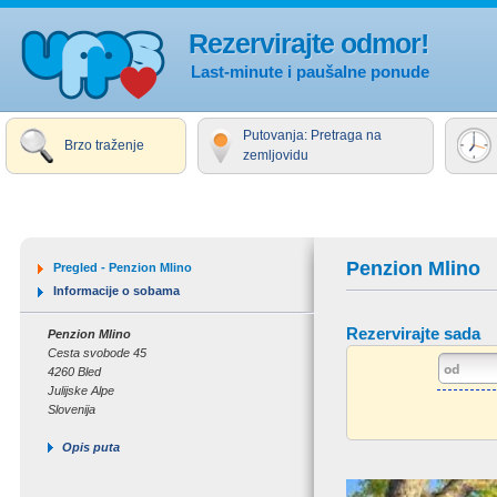
Rezervirajte odmor!
Last-minute i paušalne ponude
Putovanja: Pretraga na
Brzo traženje
zemljovidu
Penzion Mlino
Pregled - Penzion Mlino
Informacije o sobama
Rezervirajte sada
Penzion Mlino
Cesta svobode 45
4260 Bled
Julijske Alpe
Slovenija
Opis puta