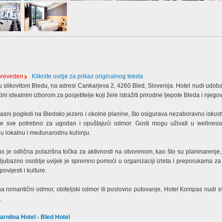
 preveden
Kliknite ovdje za prikaz originalnog teksta
 slikovitom Bledu, na adresi Cankarjeva 2, 4260 Bled, Slovenija. Hotel nudi udoba
ni idealnim izborom za posjetitelje koji žele istražiti prirodne ljepote Bleda i njego
rasni pogledi na Bledsko jezero i okolne planine, što osigurava nezaboravno iskus
 sve potrebno za ugodan i opuštajući odmor. Gosti mogu uživati u wellness
nu lokalnu i međunarodnu kuhinju.
 je odlična polazišna točka za aktivnosti na otvorenom, kao što su planinarenje, 
 ljubazno osoblje uvijek je spremno pomoći u organizaciji izleta i preporukama za 
vijesti i kulture.
 na romantični odmor, obiteljski odmor ili poslovno putovanje, Hotel Kompas nudi 
.
arniloa Hotel - Bled Hotel