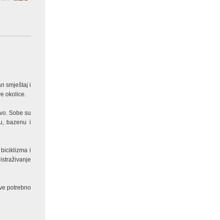
n smještaj i
ve okolice.
tvo. Sobe su
u, bazenu i
biciklizma i
istraživanje
sve potrebno