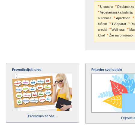
U centru
Direktno zu
Vegetarijanska kuhinja
autobuse
Apartman
tušem
TV-aparat
Ra
uredaj
Wellness
Ma
lokal
Žar na otvoreno
Prevoditeljski ured
Prijavite svoj objekt
Prevodimo za Vas...
Prijavite 