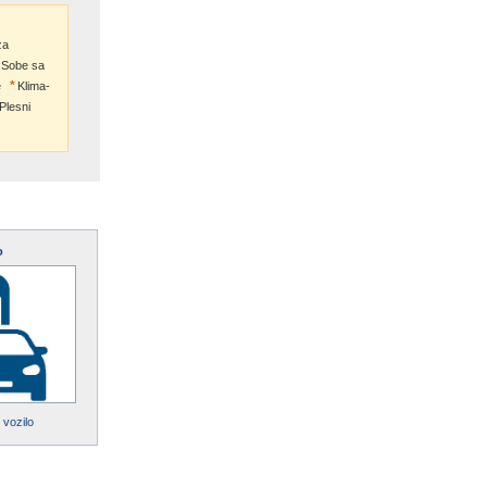
za
Sobe sa
e
Klima-
Plesni
o
 vozilo