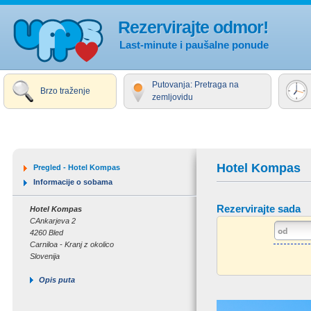
Rezervirajte odmor!
Last-minute i paušalne ponude
Putovanja: Pretraga na
Brzo traženje
zemljovidu
Hotel Kompas
Pregled - Hotel Kompas
Informacije o sobama
Rezervirajte sada
Hotel Kompas
CAnkarjeva 2
4260 Bled
Carniloa - Kranj z okolico
Slovenija
Opis puta