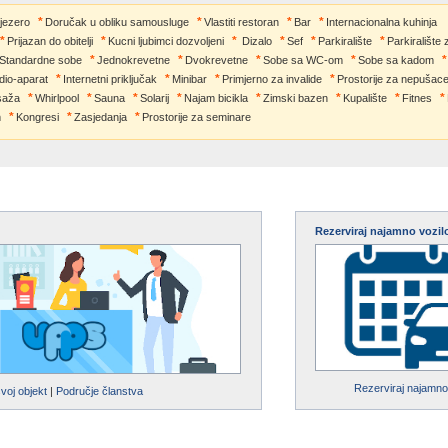
 jezero
Doručak u obliku samousluge
Vlastiti restoran
Bar
Internacionalna kuhinja
Prijazan do obitelji
Kucni ljubimci dozvoljeni
Dizalo
Sef
Parkiralište
Parkiralište 
Standardne sobe
Jednokrevetne
Dvokrevetne
Sobe sa WC-om
Sobe sa kadom
dio-aparat
Internetni priključak
Minibar
Primjerno za invalide
Prostorije za nepušac
saža
Whirlpool
Sauna
Solarij
Najam bicikla
Zimski bazen
Kupalište
Fitnes
m
Kongresi
Zasjedanja
Prostorije za seminare
Rezerviraj najamno vozil
Rezerviraj najamno
svoj objekt
|
Područje članstva