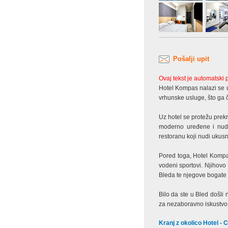
Pošalji upit
Ovaj tekst je automatski
Hotel Kompas nalazi se u
vrhunske usluge, što ga či
Uz hotel se protežu prek
moderno uređene i nude
restoranu koji nudi ukus
Pored toga, Hotel Kompas
vodeni sportovi. Njihovo
Bleda te njegove bogate po
Bilo da ste u Bled došli
za nezaboravno iskustvo
Kranj z okolico Hotel - C