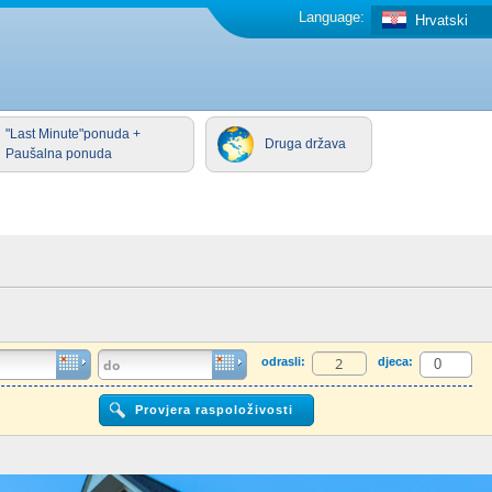
Language:
Hrvatski
"Last Minute"ponuda +
Druga država
Paušalna ponuda
odrasli:
djeca: