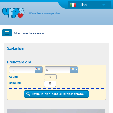
Italiano
Offerte last minute e pacchetti
Mostrare la ricerca
Ricerca rapida
Szakaifarm
Viaggi: Ricerca con la mappa
Prenotare ora
Offerta last minute + Offerta forfettaria
Adulti:
Bambini:
Altro paese