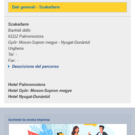
Dati generali - Szakaifarm
Szakaifarm
Banhidi düllo
61112 Palmonostora
Győr- Moson-Sopron megye - Nyugat-Dunántúl
Ungheria
Tel: -
Fax: -
Descrizione del percorso
Hotel Palmonostora
Hotel Győr- Moson-Sopron megye
Hotel Nyugat-Dunántúl
Iscrivete la vostra impresa