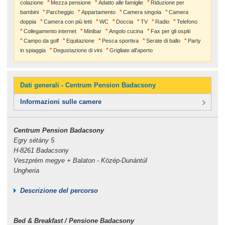
colazione
Mezza pensione
Adatto alle famiglie
Riduzione per
bambini
Parcheggio
Appartamento
Camera singola
Camera
doppia
Camera con più letti
WC
Doccia
TV
Radio
Telefono
Collegamento internet
Minibar
Angolo cucina
Fax per gli ospiti
Campo da golf
Equitazione
Pesca sportiva
Serate di ballo
Party
in spiaggia
Degustazione di vini
Grigliate all'aperto
Dati generali - Centrum Pension Badacsony
Informazioni sulle camere
Centrum Pension Badacsony
Egry sétány 5
H-8261 Badacsony
Veszprém megye + Balaton - Közép-Dunántúl
Ungheria
Descrizione del percorso
Bed & Breakfast / Pensione Badacsony