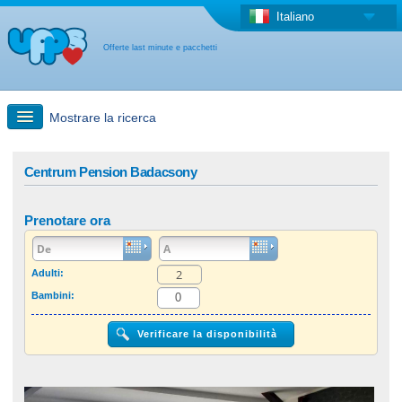
Italiano
Offerte last minute e pacchetti
Mostrare la ricerca
Ricerca rapida
Centrum Pension Badacsony
Viaggi: Ricerca con la mappa
Prenotare ora
Offerta last minute + Offerta forfettaria
Adulti:
Bambini:
Altro paese