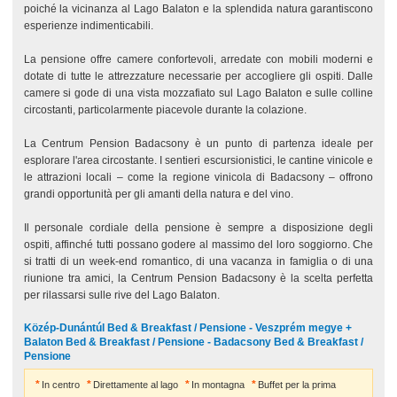
poiché la vicinanza al Lago Balaton e la splendida natura garantiscono
esperienze indimenticabili.
La pensione offre camere confortevoli, arredate con mobili moderni e
dotate di tutte le attrezzature necessarie per accogliere gli ospiti. Dalle
camere si gode di una vista mozzafiato sul Lago Balaton e sulle colline
circostanti, particolarmente piacevole durante la colazione.
La Centrum Pension Badacsony è un punto di partenza ideale per
esplorare l'area circostante. I sentieri escursionistici, le cantine vinicole e
le attrazioni locali – come la regione vinicola di Badacsony – offrono
grandi opportunità per gli amanti della natura e del vino.
Il personale cordiale della pensione è sempre a disposizione degli
ospiti, affinché tutti possano godere al massimo del loro soggiorno. Che
si tratti di un week-end romantico, di una vacanza in famiglia o di una
riunione tra amici, la Centrum Pension Badacsony è la scelta perfetta
per rilassarsi sulle rive del Lago Balaton.
Közép-Dunántúl Bed & Breakfast / Pensione - Veszprém megye +
Balaton Bed & Breakfast / Pensione - Badacsony Bed & Breakfast /
Pensione
In centro
Direttamente al lago
In montagna
Buffet per la prima