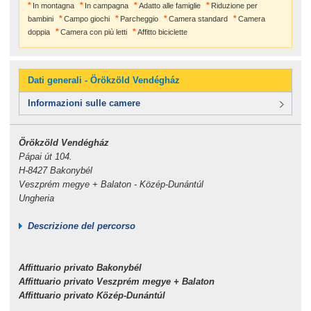
In montagna
In campagna
Adatto alle famiglie
Riduzione per
bambini
Campo giochi
Parcheggio
Camera standard
Camera
doppia
Camera con più letti
Affitto biciclette
Dati generali - Örökzöld Vendégház
Informazioni sulle camere
Örökzöld Vendégház
Pápai út 104.
H-8427 Bakonybél
Veszprém megye + Balaton - Közép-Dunántúl
Ungheria
Descrizione del percorso
Affittuario privato Bakonybél
Affittuario privato Veszprém megye + Balaton
Affittuario privato Közép-Dunántúl