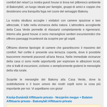
comfort del relax! La nostra guest house si trova nel pittoresco ambiente
di Bakonybél, un luogo ideale per famiglie, gruppi di amici e coppie che
desiderano una tranquilla fuga nel cuore del selvaggio Bakony.
La nostra struttura accoglie i visitatori con camere spaziose e ben
attrezzate, il tutto nella vicinanza della natura. L'atmosfera accogliente
della Casa Verde permette di rilassarsi completamente e rigenerarsi.
Intorno alla guest house ci sono meravigliosi sentieri escursionistici che
offrono paesaggi incantevoli da scoprire per gli ospiti.
Offriamo diverse tipologie di camere che garantiscono il massimo del
comfort. Nel cortile è presente una terrazza coperta, dove è possibile
trascorrere momenti piacevoli all'aria fresca. Nelle immediate vicinanze
della casa ci sono molte opportunità per esplorare le attrazioni locali,
che si tratti di escursioni, ciclismo o semplicemente godersi le meraviglie
della vita rurale.
Scoprite le meraviglie del Bakony alla Casa Verde, dove la
soddisfazione e il buon umore dei nostri ospiti sono la cosa più
importante per noi. Vi aspettiamo con gioia!
Közép-Dunántúl Affittuario privato - Veszprém megye + Balaton
Affittuario privato - Bakonybél Affittuario privato