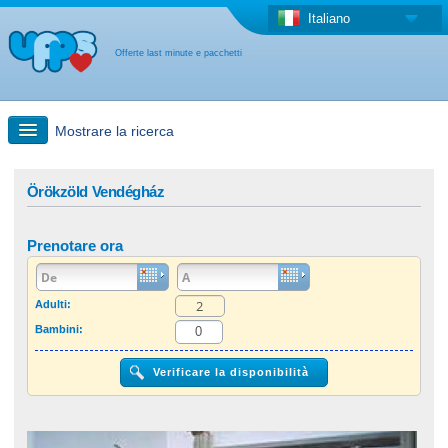
Italiano
Offerte last minute e pacchetti
Mostrare la ricerca
Ricerca rapida
Örökzöld Vendégház
Viaggi: Ricerca con la mappa
Prenotare ora
Offerta last minute + Offerta forfettaria
Adulti:
Bambini:
Altro paese