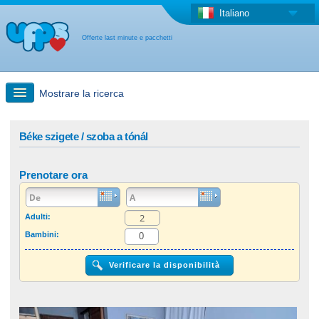
Italiano
Offerte last minute e pacchetti
Mostrare la ricerca
Ricerca rapida
Béke szigete / szoba a tónál
Viaggi: Ricerca con la mappa
Prenotare ora
Offerta last minute + Offerta forfettaria
Adulti:
Bambini:
Altro paese