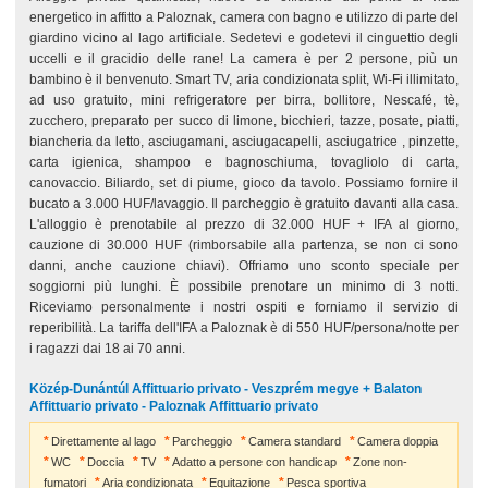
energetico in affitto a Paloznak, camera con bagno e utilizzo di parte del
giardino vicino al lago artificiale. Sedetevi e godetevi il cinguettio degli
uccelli e il gracidio delle rane! La camera è per 2 persone, più un
bambino è il benvenuto. Smart TV, aria condizionata split, Wi-Fi illimitato,
ad uso gratuito, mini refrigeratore per birra, bollitore, Nescafé, tè,
zucchero, preparato per succo di limone, bicchieri, tazze, posate, piatti,
biancheria da letto, asciugamani, asciugacapelli, asciugatrice , pinzette,
carta igienica, shampoo e bagnoschiuma, tovagliolo di carta,
canovaccio. Biliardo, set di piume, gioco da tavolo. Possiamo fornire il
bucato a 3.000 HUF/lavaggio. Il parcheggio è gratuito davanti alla casa.
L'alloggio è prenotabile al prezzo di 32.000 HUF + IFA al giorno,
cauzione di 30.000 HUF (rimborsabile alla partenza, se non ci sono
danni, anche cauzione chiavi). Offriamo uno sconto speciale per
soggiorni più lunghi. È possibile prenotare un minimo di 3 notti.
Riceviamo personalmente i nostri ospiti e forniamo il servizio di
reperibilità. La tariffa dell'IFA a Paloznak è di 550 HUF/persona/notte per
i ragazzi dai 18 ai 70 anni.
Közép-Dunántúl Affittuario privato - Veszprém megye + Balaton
Affittuario privato - Paloznak Affittuario privato
Direttamente al lago
Parcheggio
Camera standard
Camera doppia
WC
Doccia
TV
Adatto a persone con handicap
Zone non-
fumatori
Aria condizionata
Equitazione
Pesca sportiva