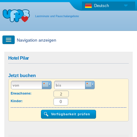
Deutsch
Lastminute und Pauschalangebote
Navigation anzeigen
Schnellsuche
Hotel Pilar
Reise: Landkarten-Suche
Jetzt buchen
Last Minute Angebot + Pauschalangebot
Erwachsene:
Kinder:
Anderes Land