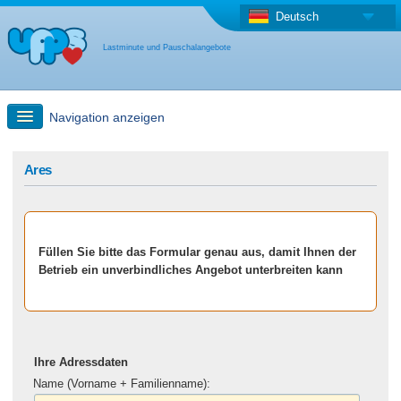
Deutsch
Lastminute und Pauschalangebote
Navigation anzeigen
Schnellsuche
Ares
Reise: Landkarten-Suche
Füllen Sie bitte das Formular genau aus, damit Ihnen der
Last Minute Angebot + Pauschalangebot
Betrieb ein unverbindliches Angebot unterbreiten kann
Anderes Land
Ihre Adressdaten
Name (Vorname + Familienname):