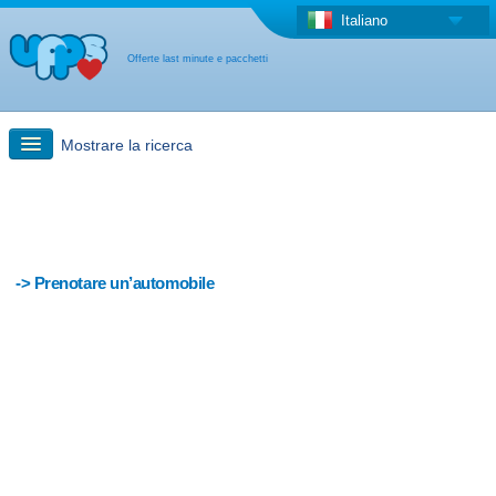
Italiano
Offerte last minute e pacchetti
Mostrare la ricerca
Ricerca rapida
Viaggi: Ricerca con la mappa
-> Prenotare un’automobile
Offerta last minute + Offerta forfettaria
Altro paese