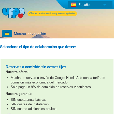
Español
Ofertas de último minuto y ofertas globales
Mostrar navegación
Darse de alta
Seleccione el tipo de colaboración que desee:
Información detallada
Reservas a comisión sin costes fijos
Servicios adicionales de UPPS
Nuestra oferta.:
Muchas reservas a través de Google Hotels Ads con la tarifa de
comisión más económica del mercado.
Sólo paga un 9% de comisión en reservas vinculantes.
Nuestra garantía:
SIN cuota anual básica.
SIN costes de instalación.
SIN costes adicionales ocultos.