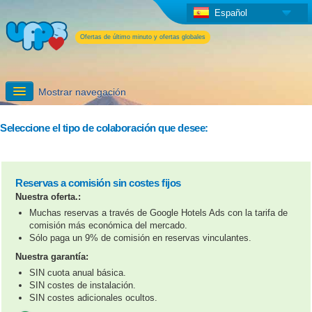
Español
Ofertas de último minuto y ofertas globales
Mostrar navegación
Darse de alta
Seleccione el tipo de colaboración que desee:
Información detallada
Reservas a comisión sin costes fijos
Servicios adicionales de UPPS
Nuestra oferta.:
Muchas reservas a través de Google Hotels Ads con la tarifa de
comisión más económica del mercado.
Sólo paga un 9% de comisión en reservas vinculantes.
Nuestra garantía:
SIN cuota anual básica.
SIN costes de instalación.
SIN costes adicionales ocultos.