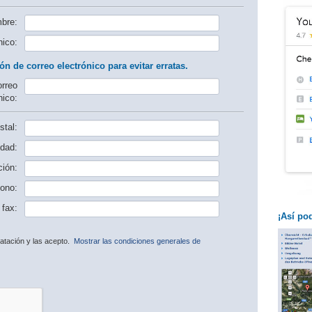
bre:
nico:
ón de correo electrónico para evitar erratas.
orreo
nico:
tal:
dad:
ción:
fono:
fax:
¡Así po
ratación y las acepto.
Mostrar las condiciones generales de