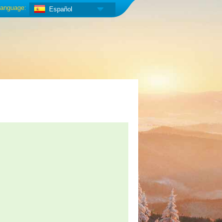
anguage:
Español