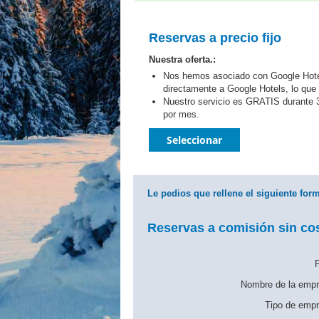
Reservas a precio fijo
Nuestra oferta.:
Nos hemos asociado con Google Hotel
directamente a Google Hotels, lo que 
Nuestro servicio es GRATIS durante 3
por mes.
Seleccionar
Le pedios que rellene el siguiente form
Reservas a comisión sin cos
P
Nombre de la empr
Tipo de empr