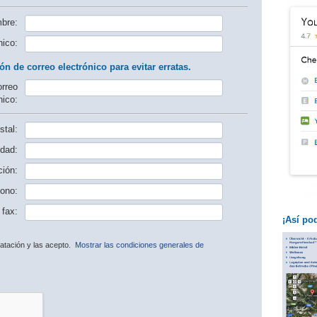
bre:
nico:
ón de correo electrónico para evitar erratas.
orreo
nico:
tal:
dad:
ción:
fono:
fax:
¡Así po
ratación y las acepto.
Mostrar las condiciones generales de