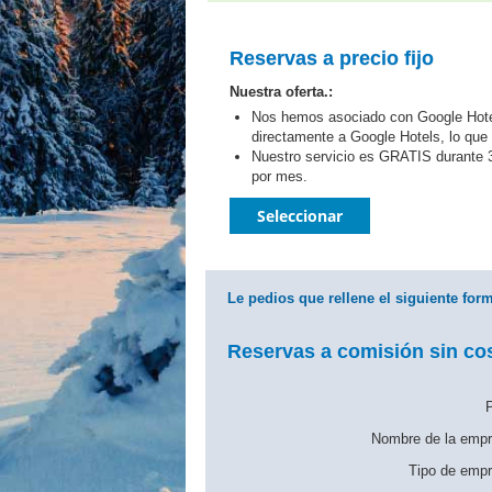
Reservas a precio fijo
Nuestra oferta.:
Nos hemos asociado con Google Hotel
directamente a Google Hotels, lo que 
Nuestro servicio es GRATIS durante 3
por mes.
Seleccionar
Le pedios que rellene el siguiente form
Reservas a comisión sin cos
P
Nombre de la empr
Tipo de empr