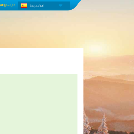
anguage:
Español