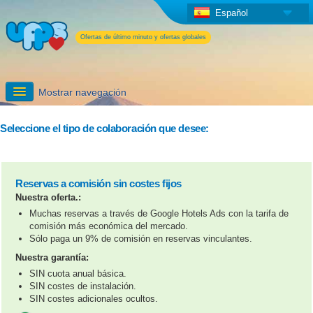
Español
Ofertas de último minuto y ofertas globales
Mostrar navegación
Darse de alta
Seleccione el tipo de colaboración que desee:
Información detallada
Reservas a comisión sin costes fijos
Servicios adicionales de UPPS
Nuestra oferta.:
Muchas reservas a través de Google Hotels Ads con la tarifa de
comisión más económica del mercado.
Sólo paga un 9% de comisión en reservas vinculantes.
Nuestra garantía:
SIN cuota anual básica.
SIN costes de instalación.
SIN costes adicionales ocultos.